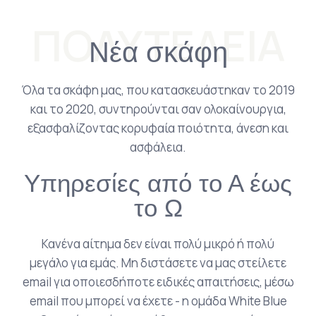
ΠΟΛΥΤΕΛΕΙΑ
Νέα σκάφη
Όλα τα σκάφη μας, που κατασκευάστηκαν το 2019
και το 2020, συντηρούνται σαν ολοκαίνουργια,
εξασφαλίζοντας κορυφαία ποιότητα, άνεση και
ασφάλεια.
Υπηρεσίες από το Α έως
το Ω
Κανένα αίτημα δεν είναι πολύ μικρό ή πολύ
μεγάλο για εμάς. Μη διστάσετε να μας στείλετε
email για οποιεσδήποτε ειδικές απαιτήσεις, μέσω
email που μπορεί να έχετε - η ομάδα White Blue