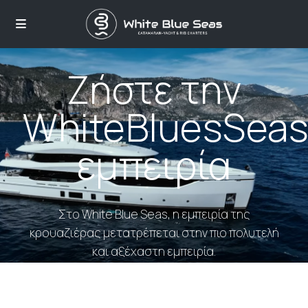
Ζήστε την
WhiteBluesSea
εμπειρία
Στο White Blue Seas, η εμπειρία της
κρουαζιέρας μετατρέπεται στην πιο πολυτελή
και αξέχαστη εμπειρία.