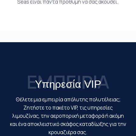
Seas είναι πάντα πρόθυμη να σας ακούσει.
ΕΜΠΕΙΡΙΑ
Υπηρεσία VIP
Θέλετε μια εμπειρία απόλυτης πολυτέλειας;
Ζητήστε το πακέτο VIP, τις υπηρεσίες
λιμουζίνας, την αεροπορική μεταφορά ή ακόμη
και ένα αποκλειστικό σκάφος καταδίωξης για την
κρουαζιέρα σας.